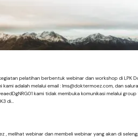
kegiatan pelatihan berbentuk webinar dan workshop di LPK D
mi kami adalah melalui email : lms@doktermoez.com, dan salu
eaedDgNRG01 kami tidak membuka komunikasi melalui group 
K3 di…
ez , melihat webinar dan membeli webinar yang akan di sele