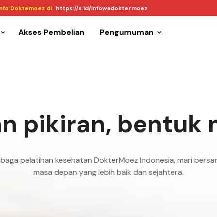
Info Doktemoez di
https://s.id/infowadoktermoez
Akses Pembelian
Pengumuman
 pikiran, bentuk
mbaga pelatihan kesehatan DokterMoez Indonesia, mari ber
masa depan yang lebih baik dan sejahtera.