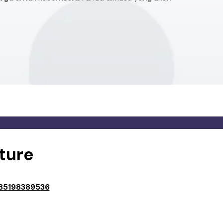
ture
85198389536