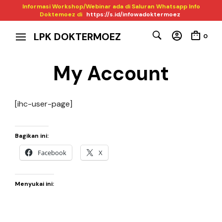
Informasi Workshop/Webinar ada di Saluran Whatsapp Info
Doktemoez di
https://s.id/infowadoktermoez
LPK DOKTERMOEZ
0
My Account
[ihc-user-page]
Bagikan ini:
Facebook
X
Menyukai ini: