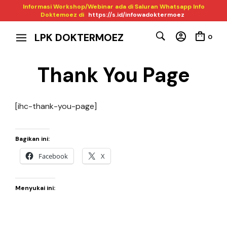
Informasi Workshop/Webinar ada di Saluran Whatsapp Info
Doktemoez di
https://s.id/infowadoktermoez
LPK DOKTERMOEZ
0
Thank You Page
[ihc-thank-you-page]
Bagikan ini:
Facebook
X
Menyukai ini: